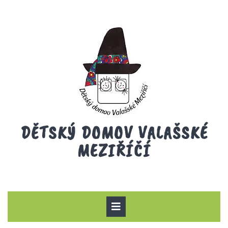
Skip
to
content
DĚTSKÝ DOMOV VALAŠSKÉ
MEZIŘÍČÍ
Open