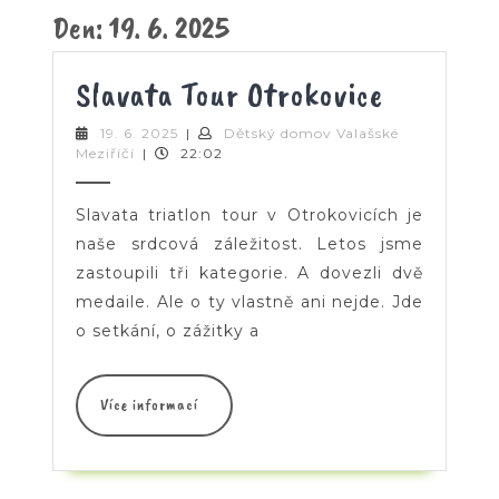
Button
Den:
19. 6. 2025
Slavata
Slavata Tour Otrokovice
Tour
19.
19. 6. 2025
|
Dětský domov Valašské
Dětský
6.
Meziříčí
|
22:02
Otrokovi
domov
2025
Valašské
Meziříčí
Slavata triatlon tour v Otrokovicích je
naše srdcová záležitost. Letos jsme
zastoupili tři kategorie. A dovezli dvě
medaile. Ale o ty vlastně ani nejde. Jde
o setkání, o zážitky a
Více
Více informací
informací