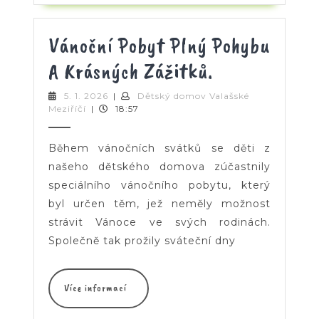
Vánoční Pobyt Plný Pohybu
Vánoční
A Krásných Zážitků.
Pobyt
5.
5. 1. 2026
|
Dětský domov Valašské
Dětský
1.
Meziříčí
|
18:57
Plný
domov
2026
Valašské
Pohybu
Meziříčí
Během vánočních svátků se děti z
A
našeho dětského domova zúčastnily
speciálního vánočního pobytu, který
Krásných
byl určen těm, jež neměly možnost
Zážitků.
strávit Vánoce ve svých rodinách.
Společně tak prožily sváteční dny
Více
Více informací
informací