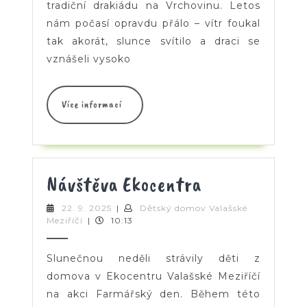
tradiční drakiádu na Vrchovinu. Letos
nám počasí opravdu přálo – vítr foukal
tak akorát, slunce svítilo a draci se
vznášeli vysoko
Více
Více informací
informací
Návštěva
Návštěva Ekocentra
Ekocentra
22.
22. 9. 2025
|
Dětský domov Valašské
Dětský
9.
Meziříčí
|
10:13
domov
2025
Valašské
Meziříčí
Slunečnou neděli strávily děti z
domova v Ekocentru Valašské Meziříčí
na akci Farmářský den. Během této