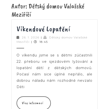
Button
Autor:
Dětský domov Valašské
Meziříčí
Víkendové
Víkendové Lopatění
Lopatění
26.
26. 1. 2026
|
Dětský domov Valašské
Dětský
1.
Meziříčí
|
18:45
domov
2026
Valašské
Meziříčí
O víkendu jsme se s dětmi zúčastnili
22. přeboru ve sjezdovém lyžování a
lopatění dětí z dětských domovů.
Počasí nám sice úplně nepřálo, ale
dobrou náladu nám rozhodně nevzalo
Děti
Více
Více informací
informací