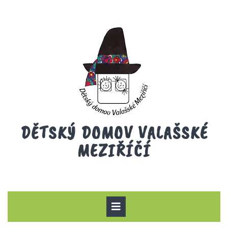
Skip
to
content
DĚTSKÝ DOMOV VALAŠSKÉ
MEZIŘÍČÍ
Open