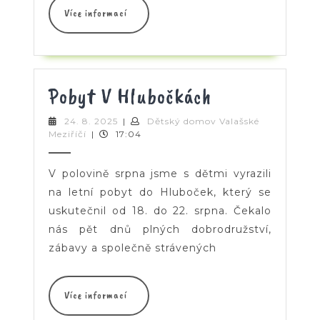
Více
Více informací
informací
Pobyt
Pobyt V Hlubočkách
V
24.
24. 8. 2025
|
Dětský domov Valašské
Dětský
8.
Meziříčí
|
17:04
Hlubočkách
domov
2025
Valašské
Meziříčí
V polovině srpna jsme s dětmi vyrazili
na letní pobyt do Hluboček, který se
uskutečnil od 18. do 22. srpna. Čekalo
nás pět dnů plných dobrodružství,
zábavy a společně strávených
Více
Více informací
informací