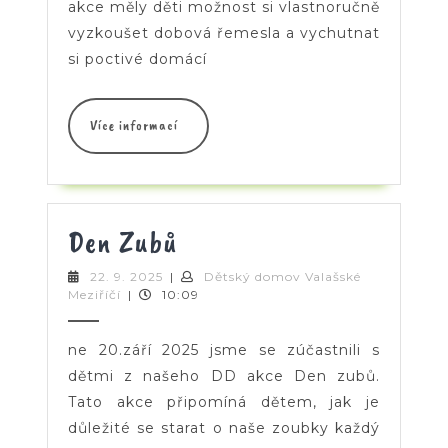
akce měly děti možnost si vlastnoručně
vyzkoušet dobová řemesla a vychutnat
si poctivé domácí
Více
Více informací
informací
Den
Den Zubů
Zubů
22.
22. 9. 2025
|
Dětský domov Valašské
Dětský
9.
Meziříčí
|
10:09
domov
2025
Valašské
Meziříčí
ne 20.září 2025 jsme se zúčastnili s
dětmi z našeho DD akce Den zubů.
Tato akce připomíná dětem, jak je
důležité se starat o naše zoubky každý