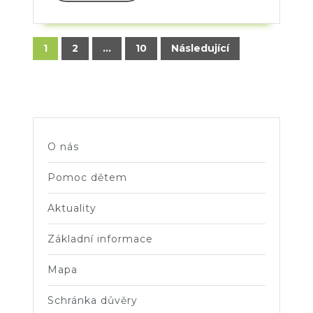
Stránkování
1
2
…
10
Následující
příspěvků
O nás
Pomoc dětem
Aktuality
Základní informace
Mapa
Schránka důvěry