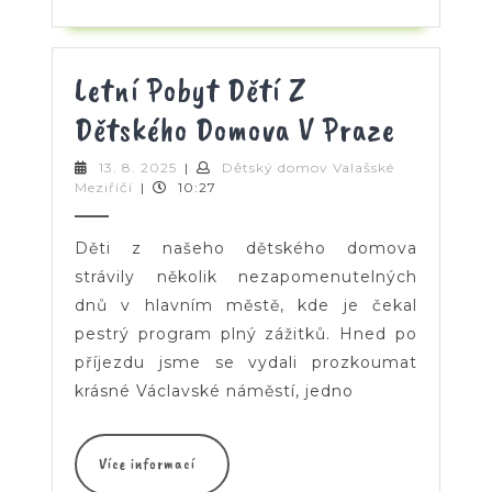
Letní Pobyt Dětí Z
Letní
Dětského Domova V Praze
Pobyt
13.
13. 8. 2025
|
Dětský domov Valašské
Dětský
8.
Meziříčí
|
10:27
Dětí
domov
2025
Valašské
Z
Meziříčí
Děti z našeho dětského domova
Dětské
strávily několik nezapomenutelných
dnů v hlavním městě, kde je čekal
Domova
pestrý program plný zážitků. Hned po
V
příjezdu jsme se vydali prozkoumat
krásné Václavské náměstí, jedno
Praze
Více
Více informací
informací