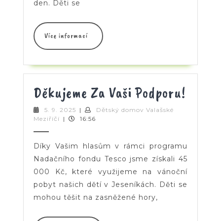
den. Děti se
Více
Více informací
informací
Děkuj
Děkujeme Za Vaši Podporu!
Za
5.
5. 9. 2025
|
Dětský domov Valašské
Dětský
9.
Meziříčí
|
16:56
Vaši
domov
2025
Valašské
Podpo
Meziříčí
Díky Vašim hlasům v rámci programu
Nadačního fondu Tesco jsme získali 45
000 Kč, které využijeme na vánoční
pobyt našich dětí v Jeseníkách. Děti se
mohou těšit na zasněžené hory,