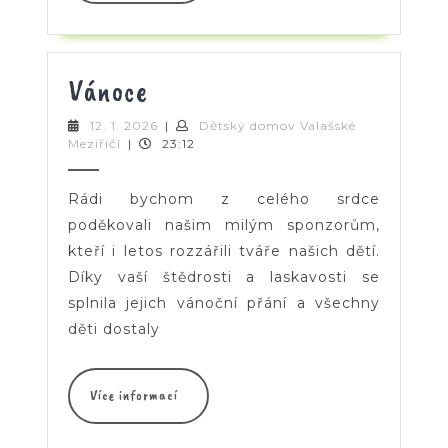
Vánoce
Vánoce
12.
12. 1. 2026
|
Dětský domov Valašské
Dětský
1.
Meziříčí
|
23:12
domov
2026
Valašské
Meziříčí
Rádi bychom z celého srdce
poděkovali našim milým sponzorům,
kteří i letos rozzářili tváře našich dětí.
Díky vaší štědrosti a laskavosti se
splnila jejich vánoční přání a všechny
děti dostaly
Více
Více informací
informací