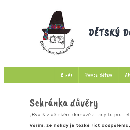
Skip
to
content
DĚTSKÝ D
O nás
Pomoc dětem
Ak
Schránka důvěry
„Bydlíš v dětském domově a tady to pro t
Věřím, že někdy je těžké říct dospělému, 