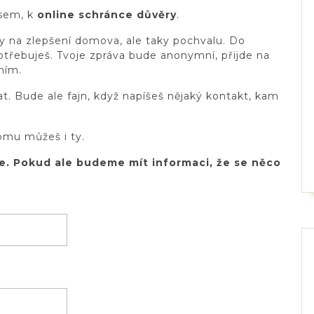
ž sem, k
online schránce důvěry
.
hy na zlepšení domova, ale taky pochvalu. Do
otřebuješ. Tvoje zpráva bude anonymní, přijde na
ním.
 Bude ale fajn, když napíšeš nějaký kontakt, kam
omu můžeš i ty.
e. Pokud ale budeme mít informaci, že se něco