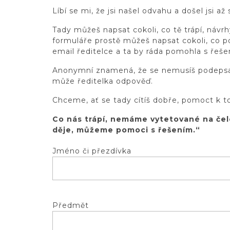
Líbí se mi, že jsi našel odvahu a došel jsi a
Tady můžeš napsat cokoli, co tě trápí, návr
formuláře prostě můžeš napsat cokoli, co p
email ředitelce a ta by ráda pomohla s řeše
Anonymní znamená, že se nemusíš podepsat.
může ředitelka odpověď.
Chceme, ať se tady cítíš dobře, pomoct k t
Co nás trápí, nemáme vytetované na čel
děje, můžeme pomoci s řešením.“
Jméno či přezdívka
Předmět