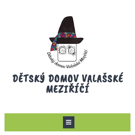
Skip
to
content
DĚTSKÝ DOMOV VALAŠSKÉ
MEZIŘÍČÍ
Open