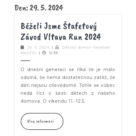
Button
Den:
29. 5. 2024
Běželi Jsme Štafetový
Běželi
Závod Vltava Run 2024
Jsme
29.
29. 5. 2024
|
Dětský domov Valašské
Dětský
5.
Meziříčí
|
0:39
Štafetový
domov
2024
Valašské
Závod
Meziříčí
O dnešní generaci se říká že je málo
Vltava
odolná, že nemá dostatečnou zátěž, že
děti nejsou cílevědomé. Tohle se vůbec
Run
nedá říct o šesti dětech z našeho
2024
domova. O víkendu 11.-12.5.
Více
Více informací
informací