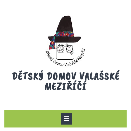
Skip
to
content
DĚTSKÝ DOMOV VALAŠSKÉ
MEZIŘÍČÍ
Open