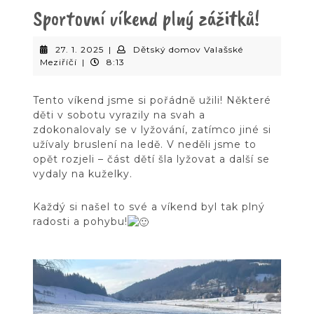
Button
Sportovní víkend plný zážitků!
27.
27. 1. 2025
|
Dětský domov Valašské
Dětský
1.
Meziříčí
|
8:13
domov
2025
Valašské
Tento víkend jsme si pořádně užili! Některé
Meziříčí
děti v sobotu vyrazily na svah a
zdokonalovaly se v lyžování, zatímco jiné si
užívaly bruslení na ledě. V neděli jsme to
opět rozjeli – část dětí šla lyžovat a další se
vydaly na kuželky.
Každý si našel to své a víkend byl tak plný
radosti a pohybu!