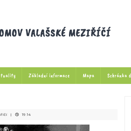
OMOV VALAŠSKÉ MEZIŘÍČÍ
tuality
Základní informace
Mapa
Schránka d
Dětský
říčí
|
19:14
domov
Valašské
Meziříčí