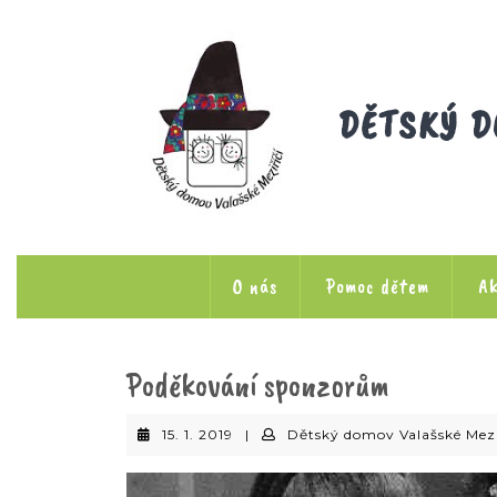
Skip
to
content
DĚTSKÝ D
O nás
Pomoc dětem
Ak
Poděkování sponzorům
15.
15. 1. 2019
|
Dětský domov Valašské Mezi
1.
2019